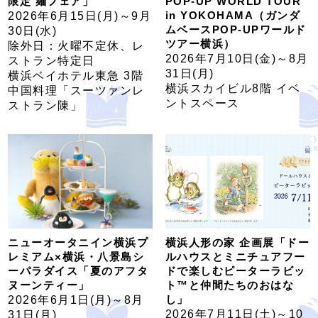
限定 麺フェア」
POP-UP WORLD TOUR
in YOKOHAMA（ガンダ
2026年6月15日(月)～9月
ムベースPOP-UPワールド
30日(水)
ツアー横浜）
除外日：火曜不定休、レ
2026年7月10日(金)～8月
ストラン特定日
31日(月)
横浜ベイホテル東急 3階
横浜スカイビル8階 イベ
中国料理「スーツァンレ
ントスペース
ストラン陳」
ニューオータニイン横浜プ
横浜人形の家 企画展「ドー
レミアム×横浜・八景島シ
ルハウスとミニチュアフー
ーパラダイス「夏のアフタ
ドで楽しむピーターラビッ
ヌーンティー」
ト™と仲間たちのおはな
し」
2026年6月1日(月)～8月
2026年7月11日(土)～10
31日(月)