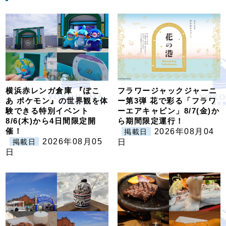
横浜赤レンガ倉庫 『ぽこ
フラワージャックジャーニ
あ ポケモン』の世界観を体
ー第3弾 花で彩る「フラワ
験できる特別イベント
ーエアキャビン」8/7(金)か
8/6(木)から4日間限定開
ら期間限定運行！
催！
2026年08月04
掲載日
2026年08月05
掲載日
日
日