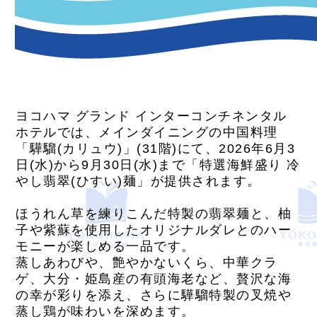
ヨコハマ グランド インターコンチネンタル
ホテルでは、メインダイニングの中国料理
「驊騮(カリュウ)」(31階)にて、2026年6月3
日(水)から9月30日(水)まで「特選海鮮盛り 冷
やし翡翠(ひすい)麺」が提供されます。
ほうれん草を練りこんだ特製の翡翠麺と、柚
子や紫蘇を使用したオリジナルダレとのハー
モニーが楽しめる一品です。
蒸しあわびや、艶やかないくら、中華クラ
ゲ、大分・姫島産の有頭海老など、贅沢な海
の幸が彩りを添え、さらに驊騮特製の叉焼や
蒸し鶏が味わいを深めます。