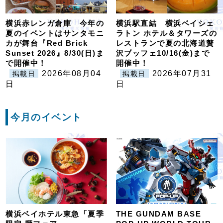
横浜赤レンガ倉庫 今年の
横浜駅直結 横浜ベイシェ
夏のイベントはサンタモニ
ラトン ホテル＆タワーズの
カが舞台『Red Brick
レストランで夏の北海道贅
Sunset 2026』8/30(日)ま
沢ブッフェ10/16(金)まで
で開催中！
開催中！
2026年08月04
2026年07月31
掲載日
掲載日
日
日
今月のイベント
横浜ベイホテル東急「夏季
THE GUNDAM BASE