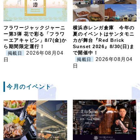
フラワージャックジャーニ
横浜赤レンガ倉庫 今年の
ー第3弾 花で彩る「フラワ
夏のイベントはサンタモニ
ーエアキャビン」8/7(金)か
カが舞台『Red Brick
ら期間限定運行！
Sunset 2026』8/30(日)ま
で開催中！
2026年08月04
掲載日
2026年08月04
日
掲載日
日
今月のイベント