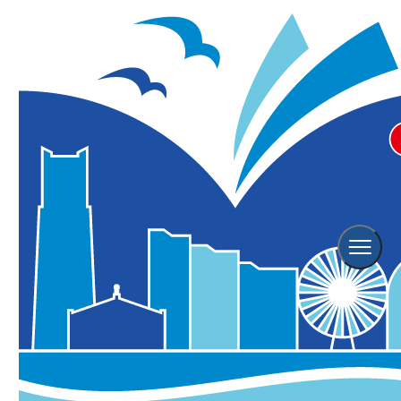
ザ・カハラ・ホテル＆リゾート 横
浜 涼を映す昼の会席「旬華～納
涼～」
グルメ