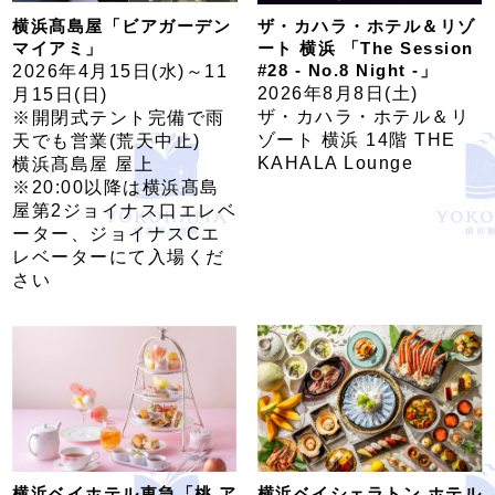
横浜髙島屋「ビアガーデン
ザ・カハラ・ホテル＆リゾ
マイアミ」
ート 横浜 「The Session
#28 - No.8 Night -」
2026年4月15日(水)～11
2026年8月8日(土)
月15日(日)
ザ・カハラ・ホテル＆リ
※開閉式テント完備で雨
ゾート 横浜 14階 THE
天でも営業(荒天中止)
KAHALA Lounge
横浜髙島屋 屋上
※20:00以降は横浜髙島
屋第2ジョイナス口エレベ
ーター、ジョイナスCエ
レベーターにて入場くだ
さい
横浜ベイホテル東急「桃 ア
横浜ベイシェラトン ホテル