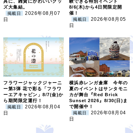
具に、雑貨にかわいいグッ
験できる特別イベント
ズ大集結。
8/6(木)から4日間限定開
催！
2026年08月07
掲載日
2026年08月05
日
掲載日
日
フラワージャックジャーニ
横浜赤レンガ倉庫 今年の
ー第3弾 花で彩る「フラワ
夏のイベントはサンタモニ
ーエアキャビン」8/7(金)か
カが舞台『Red Brick
ら期間限定運行！
Sunset 2026』8/30(日)ま
で開催中！
2026年08月04
掲載日
2026年08月04
日
掲載日
日