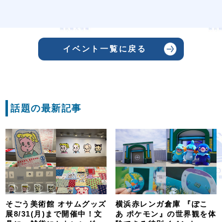
イベント一覧に戻る
話題の最新記事
そごう美術館 オサムグッズ
横浜赤レンガ倉庫 『ぽこ
展8/31(月)まで開催中！文
あ ポケモン』の世界観を体