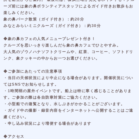
ーズ前には象の鼻ボランティアスタッフによるガイド付きお散歩もお
楽しみください。
象の鼻パーク散策（ガイド付き）：約20分
みなとみらいミニクルーズ（ガイド付き）：約30分
◆象の鼻カフェの人気メニュープレゼント付き！
クルーズを思いっきり楽しんだら象の鼻カフェでひとやすみ。
大人気のゾウノハナソフトクリームや、紅茶、コーヒー、ソフトドリ
ンク、象クッキーの中からお一つお選びください。
◆ご参加にあたっての注意事項
・当日の天候状況により中止になる場合があります。開催状況につい
てはSNSでお知らせします。
・1時間弱の屋外イベントです。船上は特に寒く感じることがありま
す。ご参加の際は各自防寒対策にご協力ください。
・小型船での遊覧となり、水しぶきがかかることがございます。
・ガイド中の撮影・録音内容をインターネットへ公開することはご遠
慮ください。
・申し込み状況により増便する場合があります
◆アクセス