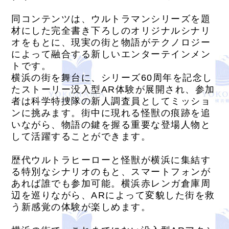
同コンテンツは、ウルトラマンシリーズを題
材にした完全書き下ろしのオリジナルシナリ
オをもとに、現実の街と物語がテクノロジー
によって融合する新しいエンターテインメン
トです。
横浜の街を舞台に、シリーズ60周年を記念し
たストーリー没入型AR体験が展開され、参加
者は科学特捜隊の新人調査員としてミッショ
ンに挑みます。街中に現れる怪獣の痕跡を追
いながら、物語の鍵を握る重要な登場人物と
して活躍することができます。
歴代ウルトラヒーローと怪獣が横浜に集結す
る特別なシナリオのもと、スマートフォンが
あれば誰でも参加可能。横浜赤レンガ倉庫周
辺を巡りながら、ARによって変貌した街を救
う新感覚の体験が楽しめます。