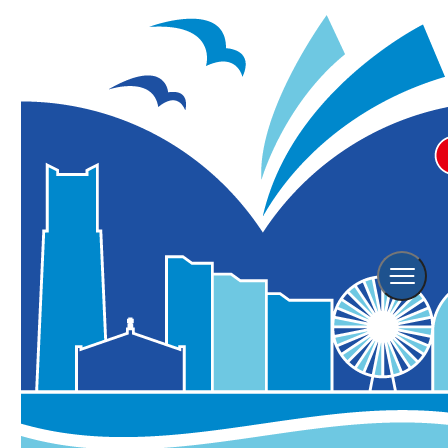
ウルトラマンシリーズ60周年記念
「緊急指令！ウルトラマルチバー
ス 地球防衛大作戦 in 横浜赤レン
ガ倉庫」
学習・体験
こども向け
イベント
グルメ
屋内（雨天OK）
屋外
（雨天OK）