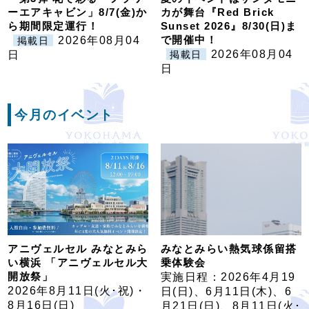
ーエアキャビン」8/7(金)か
カが舞台『Red Brick
ら期間限定運行！
Sunset 2026』8/30(日)ま
で開催中！
2026年08月04
掲載日
2026年08月04
日
掲載日
日
今月のイベント
アニヴェルセル みなとみら
みなとみらい熱気球係留搭
い横浜 「アニヴェルセル大
乗体験会
開放祭」
実施日程：2026年4月19
2026年8月11日(火･祝)・
日(日)、6月11日(木)、6
8月16日(日)
月21日(日)、8月11日(火･