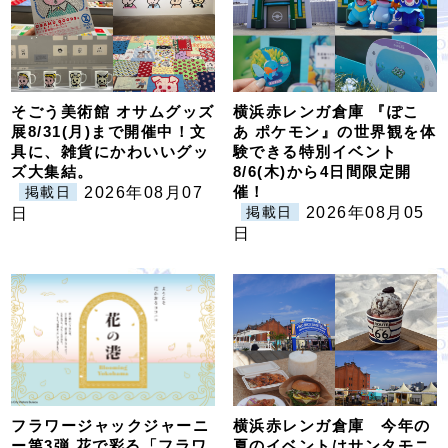
そごう美術館 オサムグッズ
横浜赤レンガ倉庫 『ぽこ
展8/31(月)まで開催中！文
あ ポケモン』の世界観を体
具に、雑貨にかわいいグッ
験できる特別イベント
ズ大集結。
8/6(木)から4日間限定開
催！
2026年08月07
掲載日
2026年08月05
日
掲載日
日
フラワージャックジャーニ
横浜赤レンガ倉庫 今年の
ー第3弾 花で彩る「フラワ
夏のイベントはサンタモニ