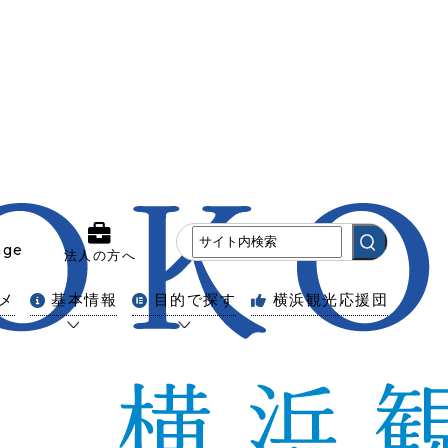
age
法人の方へ
メ
基本情報
目的で探す
横浜観光応援団