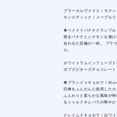
ブラーカルヴァドス / モナン
モンスティック / メープル
◆ベイクドバナナクランブル / B
焼きバナナとシナモンを漬け
合わせた至極の一杯。 ブラ
ル。
ホワイトラムインフューズドベイ
ボブズビターズチョコレート /
◆ブランドゥキョホウ / Blan
巨峰をふんだんに使用したカ
ふんわりと柔らかな風味が特
るシャルドネとバラの華やか
クレイムドキョホウ / 白ワイン