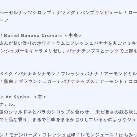
ヘーゼルナッツシロップ / ナツメグ / パンプキンピューレ / ロ
リーフ
aked Banana Crumble ＜中央＞
込んだ甘い香りのホワイトラムにフレッシュバナナを丸ごとミキ
ウンシュガーをキャラメリゼし、バナナチップスとナッツで上部
クドバナナ＆シナモン / フレッシュバナナ / アーモンドミルク
 卵白 / ブラウンシュガー / バナナチップス / アーモンド / 
c de Kyoho ＜右＞
クテル。
徴のシャルドネとバラのシロップを合わせ、 未だ暑さの残る秋
で上品な香り、まるで巨峰をまるかじりしているかのようなジュ
 / モナンローズ / フレッシュ巨峰 / レモンジュース / はちみ