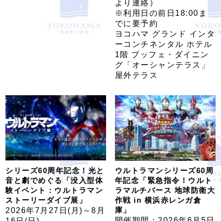
より連絡）
※利用日の前日18:00ま
でに要予約
ヨコハマ グランド インタ
ーコンチネンタル ホテル
1階 ブッフェ・ダイニン
グ「オーシャンテラス」
屋外テラス
シリーズ60周年記念！光と
ウルトラマンシリーズ60周
音と劇でめぐる「没入型体
年記念「緊急指令！ウルト
験イベント：ウルトラマン
ラマルチバース 地球防衛大
ストーリーダイブ展」
作戦 in 横浜赤レンガ倉
庫」
2026年7月27日(月)～8月
開催期間：2026年6月5日
16日(日)