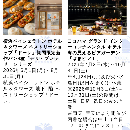
横浜ベイシェラトン ホテル
ヨコハマ グランド インタ
＆タワーズ ペストリーショ
ーコンチネンタル ホテル
ップ「ドーレ」期間限定新
海の見えるビアガーデン
作パン4種「デリ・ブレッ
「はまビア！」
ド」シリーズ
2026年7月2日(木)～10月
2026年6月1日(月)～8月
31日(土)
31日(月)
※8月24日(月)及び火･水
横浜ベイシェラトン ホテ
曜日(祝日を除く)は休業
ル＆タワーズ 地下1階 ペ
※2026年10月3日(土)～
ストリーショップ「ドー
10月31日(土)の期間は、
レ」
土曜･日曜･祝日のみの営
業
※雨天･荒天により開催が
困難な場合は中止（当日
12：00までにレストラン