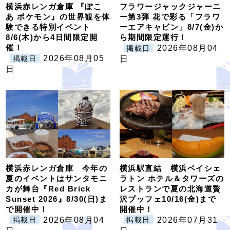
横浜赤レンガ倉庫 『ぽこ
フラワージャックジャーニ
あ ポケモン』の世界観を体
ー第3弾 花で彩る「フラワ
験できる特別イベント
ーエアキャビン」8/7(金)か
8/6(木)から4日間限定開
ら期間限定運行！
催！
2026年08月04
掲載日
2026年08月05
掲載日
日
日
横浜赤レンガ倉庫 今年の
横浜駅直結 横浜ベイシェ
夏のイベントはサンタモニ
ラトン ホテル＆タワーズの
カが舞台『Red Brick
レストランで夏の北海道贅
Sunset 2026』8/30(日)ま
沢ブッフェ10/16(金)まで
で開催中！
開催中！
2026年08月04
2026年07月31
掲載日
掲載日