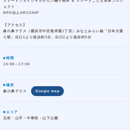
メナードフェイシャルサロン磯子根岸 ＆ メナードこども未来プロジ
ェクト
NPO法人ARCSHIP
【アクセス】
象の鼻テラス（横浜市中区海岸通1丁目）みなとみらい線「日本大通
り駅」出口1より徒歩約3分、出口2より徒歩約5分
時間
10:00～17:00
場所
象の鼻テラス
Google map
エリア
元町・山手・中華街・山下公園