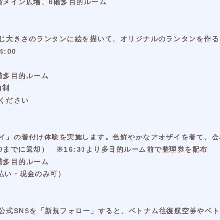
階メイン広場、6階多目的ルーム
じ大きさのランタンに絵を描いて、オリジナルのランタンを作る
4:00
階多目的ルーム
約制
ください
イ」の着付け体験を実施します。色鮮やかなアオザイを着て、会
0:00までに返却） ※16:30より多目的ルーム前で整理券を配布
階多目的ルーム
地払い・現金のみ可）
公式SNSを「新規フォロー」すると、ベトナム往復航空券やベ