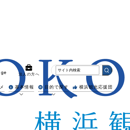
age
法人の方へ
メ
基本情報
目的で探す
横浜観光応援団