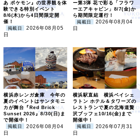
あ ポケモン』の世界観を体
ー第3弾 花で彩る「フラワ
験できる特別イベント
ーエアキャビン」8/7(金)か
8/6(木)から4日間限定開
ら期間限定運行！
催！
2026年08月04
掲載日
2026年08月05
掲載日
日
日
横浜赤レンガ倉庫 今年の
横浜駅直結 横浜ベイシェ
夏のイベントはサンタモニ
ラトン ホテル＆タワーズの
カが舞台『Red Brick
レストランで夏の北海道贅
Sunset 2026』8/30(日)ま
沢ブッフェ10/16(金)まで
で開催中！
開催中！
2026年08月04
2026年07月31
掲載日
掲載日
日
日