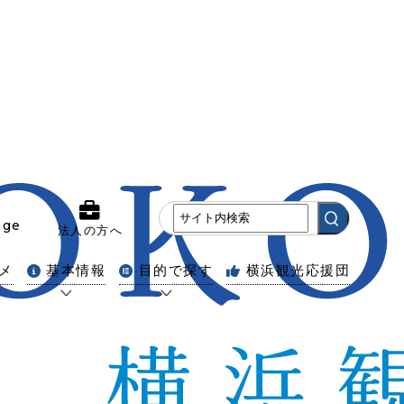
age
法人の方へ
メ
基本情報
目的で探す
横浜観光応援団