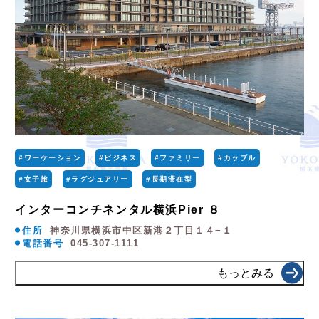
#ワーケーション
#ビジネス
#ファミリー
#カップル
#女子旅
#ラグジュアリー
#長期滞在型
インターコンチネンタル横浜Pier ８
住所
神奈川県横浜市中区新港２丁目１４−１
電話番号
045-307-1111
もっとみる