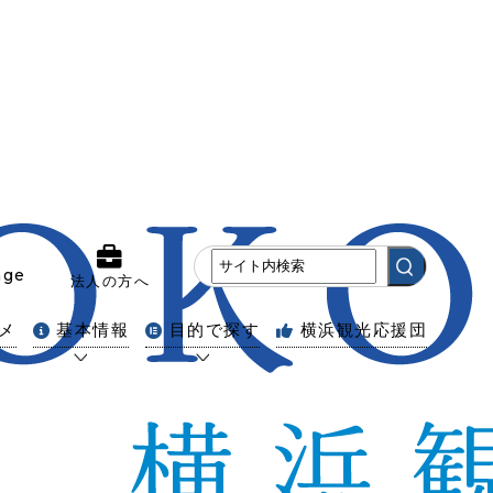
age
法人の方へ
メ
基本情報
目的で探す
横浜観光応援団