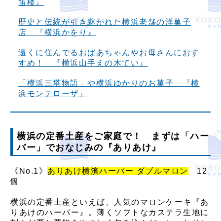
笛楼』
歴史と伝統が引き継がれた横浜老舗の洋菓子
店 『横浜かをり』
遠くに住んでるおばあちゃんやお母さんにおす
すめ！ 『横浜山手えの木てい』
「横浜三塔物語」や横浜ゆかりのお菓子 『横
浜モンテローザ』
横浜の定番土産をご家庭で！ まずは「ハー
バー」でおなじみの『ありあけ』
《No.1》
ありあけ横濱ハーバー ダブルマロン
12
個
横浜の定番土産といえば、人気のマロンケーキ『あ
りあけのハーバー』。薄くソフトなカステラ生地に