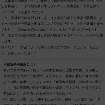
する創造界隈拠点（
※
）が連携して横浜都心臨海部の海や大岡川の水
辺を舞台にアート作品を展示するプログラムを実施し、まち全体でト
リエンナーレを盛り上げます。
また、横浜都心臨海部では、よこはま都心部水上交通実行委員会によ
る水上交通社会実験の実施等、水辺空間の活性化に向けた取組を進め
ており、「Creative Waterway」でも、水上から楽しむアートとし
て、船上での演劇体験や展示作品が鑑賞できるアートクルーズを実施
します。
様々なアート作品によって変わる横浜の水辺を、水上から、陸上か
ら、お楽しみください！
※創造界隈拠点とは？
横浜の最大の強みである「港を囲む独自の歴史や文化」を活用し、
芸術や文化の持つ「創造性」を生かして、都市の新しい価値や魅力
を生み出す都市づくりをすすめる「創造都市横浜」の施策の一環と
して、都心臨海部の歴史的建造物や倉庫、空き店舗、公共空間等を
有効活用し、創造的な活動を発信する施設です。
横浜市には現在、BankART Studio NYK、初黄・日ノ出町地区、象