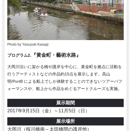
Photo by Yasuyuki Kasagi
『黄金町・藝術水路』
プログラム2.
大岡川沿いに架かる橋や護岸を中心に、黄金町を拠点に活動を
行うアーティストなどの作品約15点を展示します。高山
明/PortB による船上でしか体験することのできないツアーパフ
ォーマンスや、船上から作品をめぐるアートクルーズも実施。
展示期間
2017年9月15日（金）～11月5日（日）
展示場所
大岡川（桜川橋南～太田橋間の護岸他）