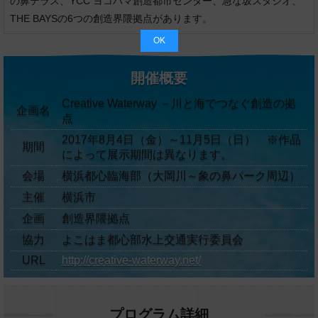
の鼻テラス、YCC ヨコハマ創造都市センター、急な坂スタジオ、
THE BAYSの6つの創造界隈拠点があります。
OK
開催概要
Creative Waterway －川と海でつなぐ創造の拠
企画名
点
2017年8月4日（金）～11月5日（日） ※作品
期間
によって展示期間は異なります。
会場
横浜都心臨海部（大岡川～象の鼻パーク周辺）
主催
横浜市
企画
創造界隈拠点
協力
よこはま都心部水上交通実行委員会
URL
http://creative-waterway.net/
プログラム詳細