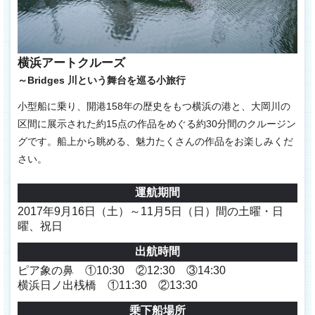
横浜アートクルーズ
～Bridges 川という舞台を巡る小旅行
小型船に乗り、開港158年の歴史をもつ横浜の港と、大岡川の
区間に展示された約15点の作品をめぐる約30分間のクルージン
グです。船上から眺める、魅力たくさんの作品をお楽しみくだ
さい。
運航期間
2017年9月16日（土）～11月5日（日）間の土曜・日
曜、祝日
出航時間
ピア象の鼻 ①10:30 ②12:30 ③14:30
横浜日ノ出桟橋 ①11:30 ②13:30
乗下船場所