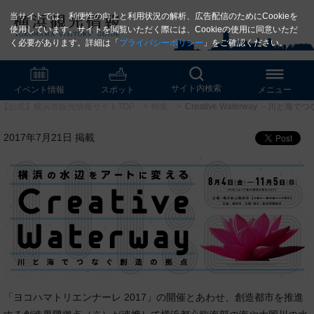
当サイトでは、利便性の向上と利用状況の解析、広告配信のためにCookieを
使用しています。サイトを閲覧いただく際には、Cookieの使用に同意いただ
く必要があります。詳細は「
プライバシーポリシー
」をご確認ください。
サイト内検索
イベント情報
スポット
メニュー
【公式】横浜市観光情報サイトTOP
特集
Creative Waterway －川と
2017年7月21日 掲載
「ヨコハマトリエンナーレ 2017」の開催とあわせ、創造都市を推進