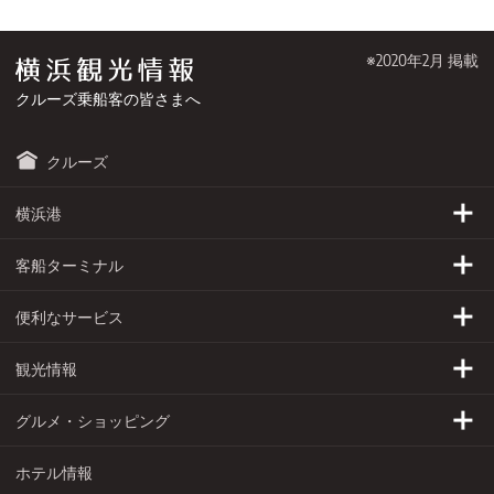
※2020年2月 掲載
クルーズ乗船客の皆さまへ
クルーズ
横浜港
客船ターミナル
横浜港について
便利なサービス
入港スケジュール
大さん橋
無料シャトルバス
観光情報
横浜について
新港ふ頭
駐車場
グルメ・ショッピング
大黒ふ頭
2時間で楽しめるスポット
両替所
ホテル情報
半日コース
グルメ