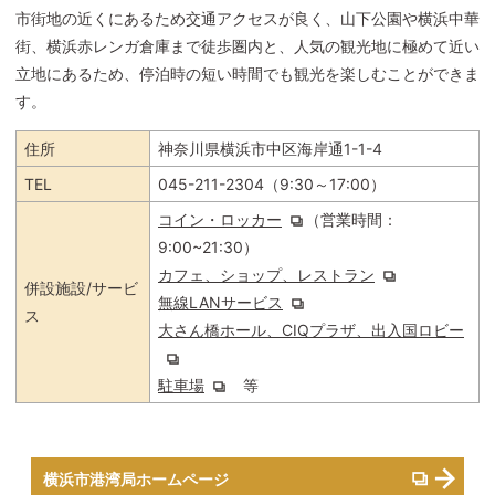
市街地の近くにあるため交通アクセスが良く、山下公園や横浜中華
街、横浜赤レンガ倉庫まで徒歩圏内と、人気の観光地に極めて近い
立地にあるため、停泊時の短い時間でも観光を楽しむことができま
す。
住所
神奈川県横浜市中区海岸通1-1-4
TEL
045-211-2304（9:30～17:00）
コイン・ロッカー
（営業時間：
9:00~21:30）
カフェ、ショップ、レストラン
併設施設/サービ
無線LANサービス
ス
大さん橋ホール、CIQプラザ、出入国ロビー
駐車場
等
横浜市港湾局ホームページ