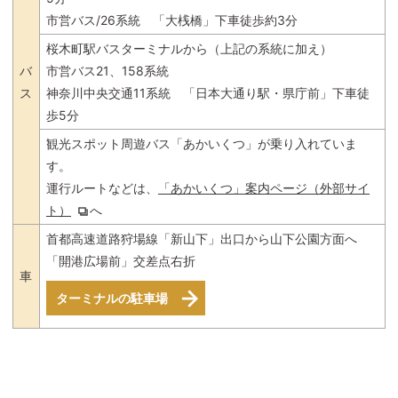
市営バス/26系統 「大桟橋」下車徒歩約3分
桜木町駅バスターミナルから（上記の系統に加え）
バ
市営バス21、158系統
ス
神奈川中央交通11系統 「日本大通り駅・県庁前」下車徒
歩5分
観光スポット周遊バス「あかいくつ」が乗り入れていま
す。
運行ルートなどは、
「あかいくつ」案内ページ（外部サイ
ト）
へ
首都高速道路狩場線「新山下」出口から山下公園方面へ
「開港広場前」交差点右折
車
ターミナルの駐車場