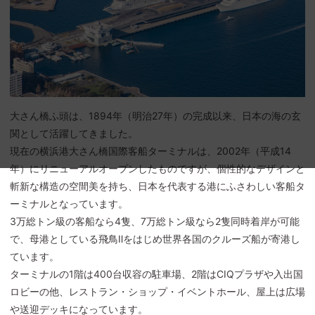
大さん橋ふ頭は、1894年（明治27年）の完成以来、日本の海の玄
関として活躍してきました。
現在の横浜港大さん橋国際客船ターミナルは、2002年（平成14
年）にリニューアルオープンしたものですが、個性的なデザインと
斬新な構造の空間美を持ち、日本を代表する港にふさわしい客船タ
ーミナルとなっています。
3万総トン級の客船なら4隻、7万総トン級なら2隻同時着岸が可能
で、母港としている飛鳥Ⅱをはじめ世界各国のクルーズ船が寄港し
ています。
ターミナルの1階は400台収容の駐車場、2階はCIQプラザや入出国
ロビーの他、レストラン・ショップ・イベントホール、屋上は広場
や送迎デッキになっています。