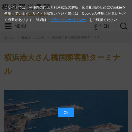
当サイトでは、利便性の向上と利用状況の解析、広告配信のためにCookieを
for Cruise Passengers
使用しています。サイトを閲覧いただく際には、Cookieの使用に同意いただ
く必要があります。詳細は「
プライバシーポリシー
」をご確認ください。
検
MENU
JP
EN
ホーム
客船ターミナル
横浜港大さん橋国際客船ターミナル
横浜港大さん橋国際客船ターミナ
ル
OK