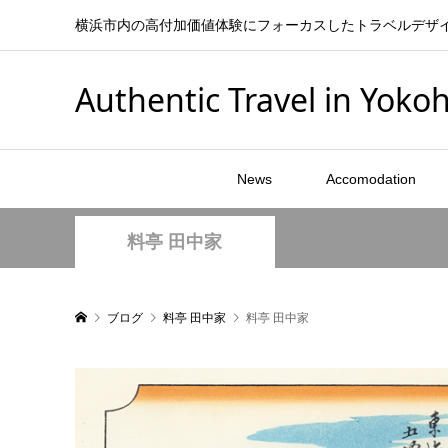
横浜市内の高付加価値体験にフォーカスしたトラベルデザ
Authentic Travel in Yok
News
Accomodation
料亭 田中家
ブログ
料亭 田中家
料亭 田中家