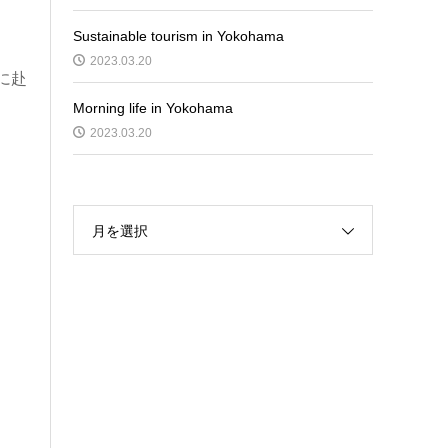
Sustainable tourism in Yokohama
2023.03.20
に赴
Morning life in Yokohama
2023.03.20
月を選択