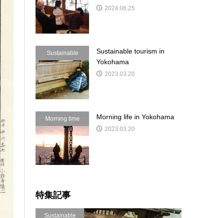
2024.06.25
Sustainable tourism in
Sustainable
Yokohama
2023.03.20
Morning life in Yokohama
Morning time
2023.03.20
特集記事
Sustainable