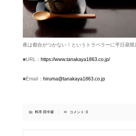
夜は都合がつかない！というトラベラーに平日昼限
■URL：
https://www.tanakaya1863.co.jp/
■Email：
hiruma@tanakaya1863.co.jp
料亭 田中家
コメント:
0