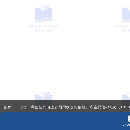
当サイトでは、利便性の向上と利用状況の解析、広告配信のためにCook
イ