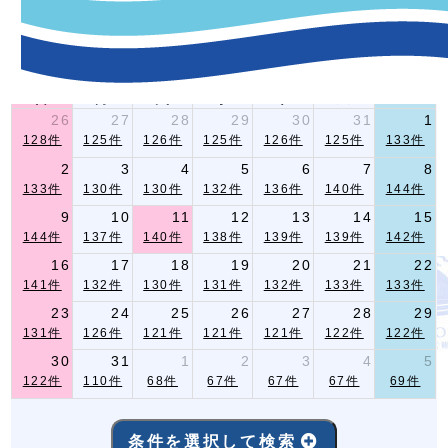
-イベント指定条件検索-
2026年 8月
前月
翌月
日
月
火
水
木
金
土
26
27
28
29
30
31
1
128件
125件
126件
125件
126件
125件
133件
2
3
4
5
6
7
8
133件
130件
130件
132件
136件
140件
144件
9
10
11
12
13
14
15
144件
137件
140件
138件
139件
139件
142件
16
17
18
19
20
21
22
141件
132件
130件
131件
132件
133件
133件
23
24
25
26
27
28
29
131件
126件
121件
121件
121件
122件
122件
30
31
1
2
3
4
5
122件
110件
68件
67件
67件
67件
69件
条件を選択して検索