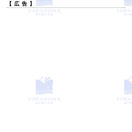
【 広 告 】