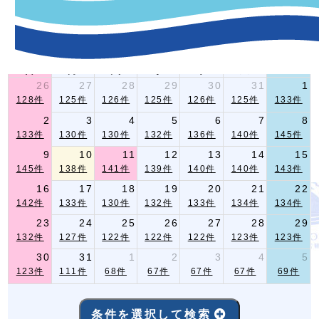
-イベント指定条件検索-
2026年 8月
前月
翌月
日
月
火
水
木
金
土
26
27
28
29
30
31
1
128件
125件
126件
125件
126件
125件
133件
2
3
4
5
6
7
8
133件
130件
130件
132件
136件
140件
145件
9
10
11
12
13
14
15
145件
138件
141件
139件
140件
140件
143件
16
17
18
19
20
21
22
142件
133件
130件
132件
133件
134件
134件
23
24
25
26
27
28
29
132件
127件
122件
122件
122件
123件
123件
30
31
1
2
3
4
5
123件
111件
68件
67件
67件
67件
69件
条件を選択して検索