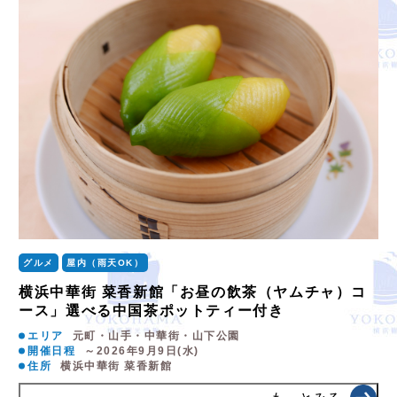
グルメ
屋内（雨天OK）
横浜中華街 菜香新館「お昼の飲茶（ヤムチャ）コ
ース」選べる中国茶ポットティー付き
エリア
元町・山手・中華街・山下公園
開催日程
～2026年9月9日(水)
住所
横浜中華街 菜香新館