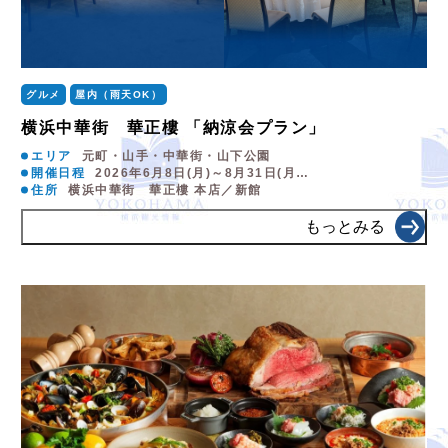
グルメ
屋内（雨天OK）
横浜中華街 華正樓 「納涼会プラン」
エリア
元町・山手・中華街・山下公園
開催日程
2026年6月8日(月)～8月31日(月…
住所
横浜中華街 華正樓 本店／新館
もっとみる