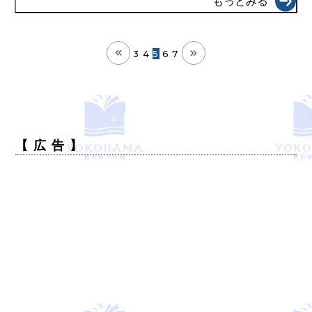
もっとみる
3
4
5
6
7
【 広 告 】