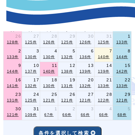
-イベント指定条件検索-
2026年 8月
前月
翌月
日
月
火
水
木
金
土
26
27
28
29
30
31
1
128件
125件
126件
125件
126件
125件
133件
2
3
4
5
6
7
8
133件
130件
130件
132件
136件
140件
144件
9
10
11
12
13
14
15
144件
137件
140件
138件
139件
139件
142件
16
17
18
19
20
21
22
141件
132件
130件
131件
132件
133件
133件
23
24
25
26
27
28
29
131件
125件
121件
121件
121件
122件
121件
30
31
1
2
3
4
5
121件
109件
67件
66件
66件
66件
68件
条件を選択して検索