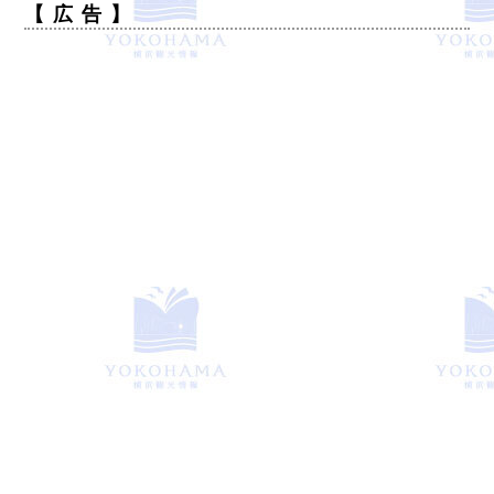
【 広 告 】