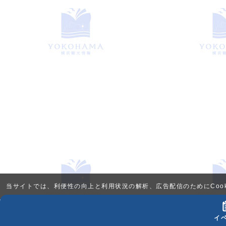
当サイトでは、利便性の向上と利用状況の解析、広告配信のためにCook
イ