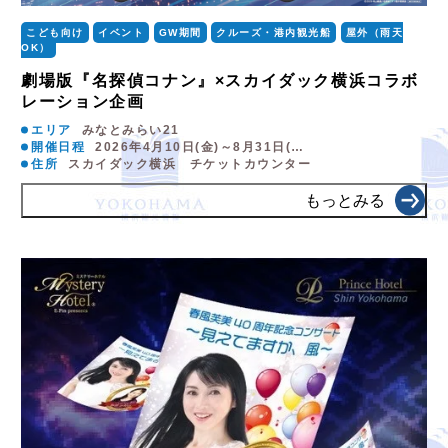
こども向け
イベント
GW期間
クルーズ・港内観光船
屋外（雨天
OK）
劇場版『名探偵コナン』×スカイダック横浜コラボ
レーション企画
エリア
みなとみらい21
開催日程
2026年4月10日(金)～8月31日(…
住所
スカイダック横浜 チケットカウンター
もっとみる