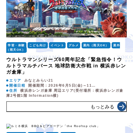
学習・体験
こども向け
イベント
グルメ
屋内（雨天OK）
屋外
（雨天OK）
ウルトラマンシリーズ60周年記念「緊急指令！ウ
ルトラマルチバース 地球防衛大作戦 in 横浜赤レン
ガ倉庫」
エリア
みなとみらい21
開催日程
開催期間：2026年6月5日(金)～11…
住所
横浜赤レンガ倉庫 周辺エリア(受付場所：横浜赤レンガ倉
庫2号館1階 Information横)
もっとみる