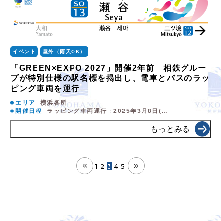
イベント
屋外（雨天OK）
「GREEN×EXPO 2027」開催2年前 相鉄グルー
プが特別仕様の駅名標を掲出し、電車とバスのラッ
ピング車両を運行
エリア
横浜各所
開催日程
ラッピング車両運行：2025年3月8日(…
もっとみる
1
2
3
4
5