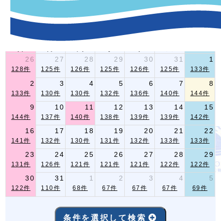
-イベント指定条件検索-
2026年 8月
前月
翌月
日
月
火
水
木
金
土
26
27
28
29
30
31
1
128件
125件
126件
125件
126件
125件
133件
2
3
4
5
6
7
8
133件
130件
130件
132件
136件
140件
144件
9
10
11
12
13
14
15
144件
137件
140件
138件
139件
139件
142件
16
17
18
19
20
21
22
141件
132件
130件
131件
132件
133件
133件
23
24
25
26
27
28
29
131件
126件
121件
121件
121件
122件
122件
30
31
1
2
3
4
5
122件
110件
68件
67件
67件
67件
69件
条件を選択して検索