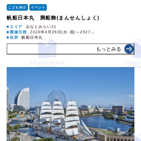
こども向け
イベント
帆船日本丸 満船飾(まんせんしょく)
エリア
みなとみらい21
開催日程
2026年4月29日(水･祝)～2027…
住所
帆船日本丸
もっとみる