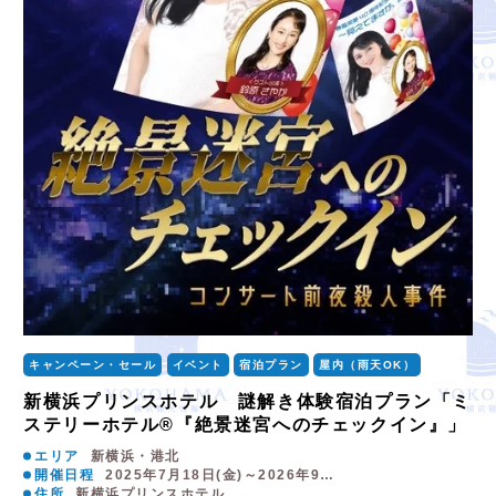
キャンペーン・セール
イベント
宿泊プラン
屋内（雨天OK）
新横浜プリンスホテル 謎解き体験宿泊プラン「ミ
ステリーホテル®『絶景迷宮へのチェックイン』」
エリア
新横浜・港北
開催日程
2025年7月18日(金)～2026年9…
住所
新横浜プリンスホテル