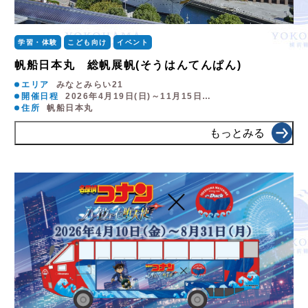
学習・体験
こども向け
イベント
帆船日本丸 総帆展帆(そうはんてんぱん)
エリア
みなとみらい21
開催日程
2026年4月19日(日)～11月15日…
住所
帆船日本丸
もっとみる