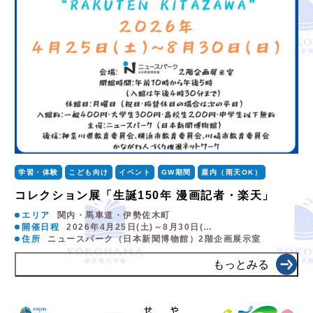
学習・体験
こども向け
イベント
GW期間
屋内（雨天OK）
コレクション展「生誕150年 漫画記者・楽天」
エリア
関内・馬車道・伊勢佐木町
開催日程
2026年4月25日(土)～8月30日(…
住所
ニュースパーク（日本新聞博物館）2階企画展示室
もっとみる