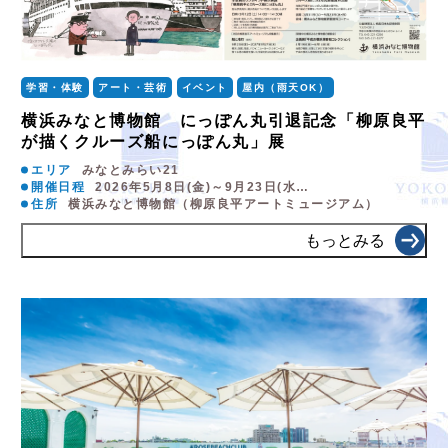
学習・体験
アート・芸術
イベント
屋内（雨天OK）
横浜みなと博物館 にっぽん丸引退記念「柳原良平
が描くクルーズ船にっぽん丸」展
エリア
みなとみらい21
開催日程
2026年5月8日(金)～9月23日(水…
住所
横浜みなと博物館（柳原良平アートミュージアム）
もっとみる