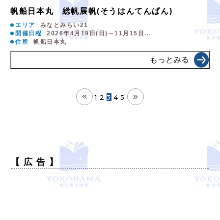
帆船日本丸 総帆展帆(そうはんてんぱん)
エリア
みなとみらい21
開催日程
2026年4月19日(日)～11月15日…
住所
帆船日本丸
もっとみる
1
2
3
4
5
【 広 告 】