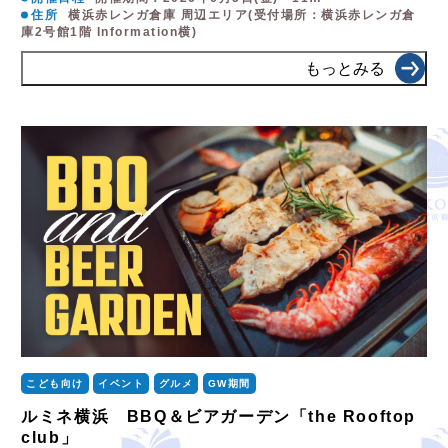
住所
横浜赤レンガ倉庫 周辺エリア(受付場所：横浜赤レンガ倉
庫2号館1階 Information横)
もっとみる
こども向け
イベント
グルメ
GW期間
ルミネ横浜 BBQ＆ビアガーデン「the Rooftop
club」