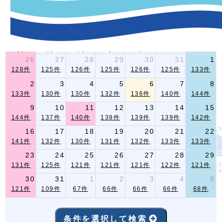
-イベント指定条件検索-
2026年 8月
前月
翌月
日
月
火
水
木
金
土
26
27
28
29
30
31
1
128件
125件
126件
125件
126件
125件
133件
2
3
4
5
6
7
8
133件
130件
130件
132件
136件
140件
144件
9
10
11
12
13
14
15
144件
137件
140件
138件
139件
139件
142件
16
17
18
19
20
21
22
141件
132件
130件
131件
132件
133件
133件
23
24
25
26
27
28
29
131件
125件
121件
121件
121件
122件
121件
30
31
1
2
3
4
5
121件
109件
67件
66件
66件
66件
68件
条件を選択して検索