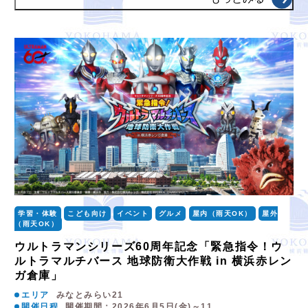
学習・体験
こども向け
イベント
グルメ
屋内（雨天OK）
屋外
（雨天OK）
ウルトラマンシリーズ60周年記念「緊急指令！ウ
ルトラマルチバース 地球防衛大作戦 in 横浜赤レン
ガ倉庫」
エリア
みなとみらい21
開催日程
開催期間：2026年6月5日(金)～11…