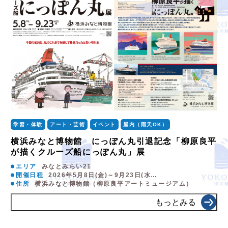
学習・体験
アート・芸術
イベント
屋内（雨天OK）
横浜みなと博物館 にっぽん丸引退記念「柳原良平
が描くクルーズ船にっぽん丸」展
エリア
みなとみらい21
開催日程
2026年5月8日(金)～9月23日(水…
住所
横浜みなと博物館（柳原良平アートミュージアム）
もっとみる