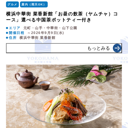
グルメ
屋内（雨天OK）
横浜中華街 菜香新館「お昼の飲茶（ヤムチャ）コ
ース」選べる中国茶ポットティー付き
エリア
元町・山手・中華街・山下公園
開催日程
～2026年9月9日(水)
住所
横浜中華街 菜香新館
もっとみる