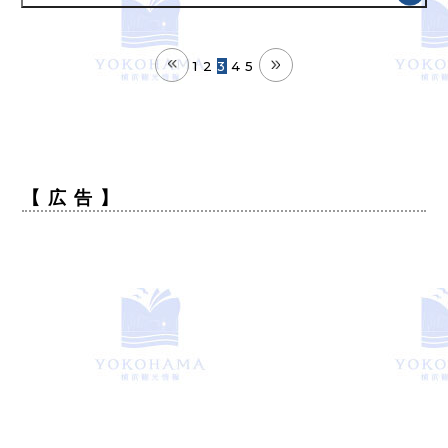
1
2
3
4
5
【 広 告 】