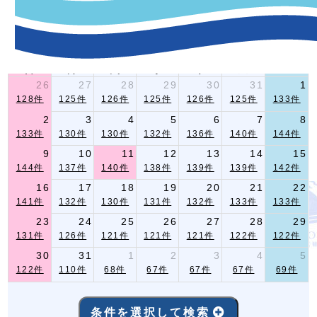
-イベント指定条件検索-
2026年 8月
前月
翌月
日
月
火
水
木
金
土
26
27
28
29
30
31
1
128件
125件
126件
125件
126件
125件
133件
2
3
4
5
6
7
8
133件
130件
130件
132件
136件
140件
144件
9
10
11
12
13
14
15
144件
137件
140件
138件
139件
139件
142件
16
17
18
19
20
21
22
141件
132件
130件
131件
132件
133件
133件
23
24
25
26
27
28
29
131件
126件
121件
121件
121件
122件
122件
30
31
1
2
3
4
5
122件
110件
68件
67件
67件
67件
69件
条件を選択して検索