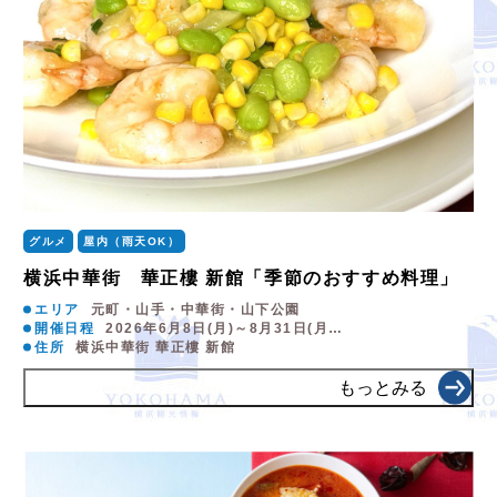
グルメ
屋内（雨天OK）
横浜中華街 華正樓 新館「季節のおすすめ料理」
エリア
元町・山手・中華街・山下公園
開催日程
2026年6月8日(月)～8月31日(月…
住所
横浜中華街 華正樓 新館
もっとみる