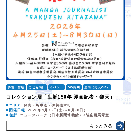
学習・体験
こども向け
イベント
GW期間
屋内（雨天OK）
コレクション展「生誕150年 漫画記者・楽天」
エリア
関内・馬車道・伊勢佐木町
開催日程
2026年4月25日(土)～8月30日(…
住所
ニュースパーク（日本新聞博物館）2階企画展示室
もっとみる