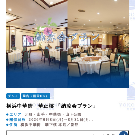
グルメ
屋内（雨天OK）
横浜中華街 華正樓 「納涼会プラン」
エリア
元町・山手・中華街・山下公園
開催日程
2026年6月8日(月)～8月31日(月…
住所
横浜中華街 華正樓 本店／新館