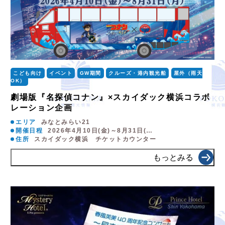
こども向け
イベント
GW期間
クルーズ・港内観光船
屋外（雨天
OK）
劇場版『名探偵コナン』×スカイダック横浜コラボ
レーション企画
エリア
みなとみらい21
開催日程
2026年4月10日(金)～8月31日(…
住所
スカイダック横浜 チケットカウンター
もっとみる