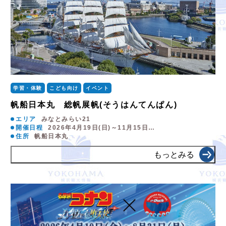
学習・体験
こども向け
イベント
帆船日本丸 総帆展帆(そうはんてんぱん)
エリア
みなとみらい21
開催日程
2026年4月19日(日)～11月15日…
住所
帆船日本丸
もっとみる