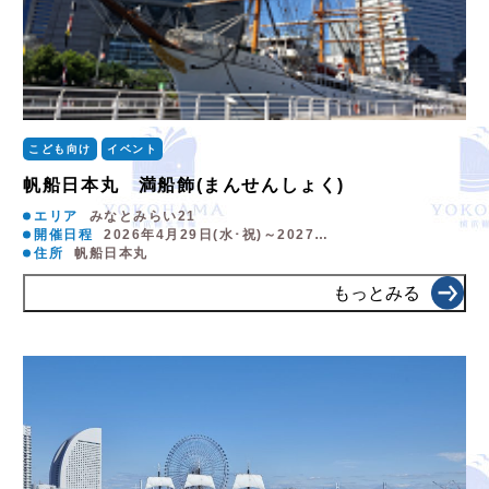
こども向け
イベント
帆船日本丸 満船飾(まんせんしょく)
エリア
みなとみらい21
開催日程
2026年4月29日(水･祝)～2027…
住所
帆船日本丸
もっとみる