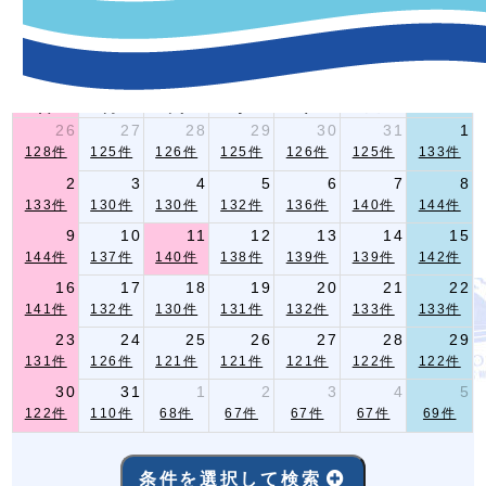
-イベント指定条件検索-
2026年 8月
前月
翌月
日
月
火
水
木
金
土
26
27
28
29
30
31
1
128件
125件
126件
125件
126件
125件
133件
2
3
4
5
6
7
8
133件
130件
130件
132件
136件
140件
144件
9
10
11
12
13
14
15
144件
137件
140件
138件
139件
139件
142件
16
17
18
19
20
21
22
141件
132件
130件
131件
132件
133件
133件
23
24
25
26
27
28
29
131件
126件
121件
121件
121件
122件
122件
30
31
1
2
3
4
5
122件
110件
68件
67件
67件
67件
69件
条件を選択して検索