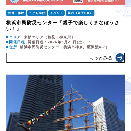
学習・体験
こども向け
イベント
屋内（雨天OK）
横浜市民防災センター「親子で楽しくまなぼうさ
い！」
エリア
東部エリア（鶴見・神奈川）
開催日程
開催日程：2026年5月23日(土)、7…
住所
横浜市民防災センター（横浜市神奈川区沢渡4-7）
もっとみる