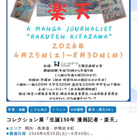
学習・体験
こども向け
イベント
GW期間
屋内（雨天OK）
コレクション展「生誕150年 漫画記者・楽天」
エリア
関内・馬車道・伊勢佐木町
開催日程
2026年4月25日(土)～8月30日(…