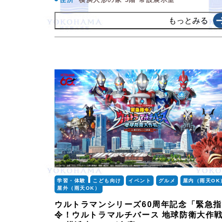
もっとみる
学習・体験
こども向け
イベント
グルメ
屋内（雨天OK
屋外（雨天OK）
ウルトラマンシリーズ60周年記念「緊急指
令！ウルトラマルチバース 地球防衛大作