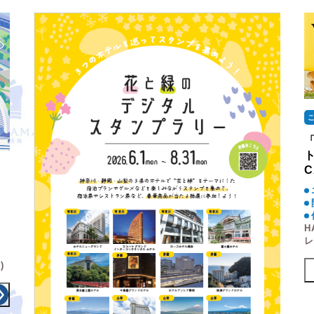
ト
C
H
)