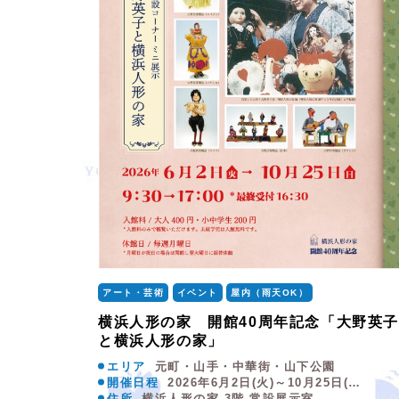
アート・芸術
イベント
屋内（雨天OK）
横浜人形の家 開館40周年記念「大野英子
と横浜人形の家」
エリア
元町・山手・中華街・山下公園
開催日程
2026年6月2日(火)～10月25日(…
住所
横浜人形の家 3階 常設展示室