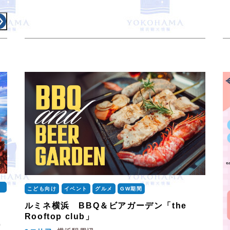
）
こども向け
イベント
グルメ
GW期間
ルミネ横浜 BBQ＆ビアガーデン「the
Rooftop club」
戦