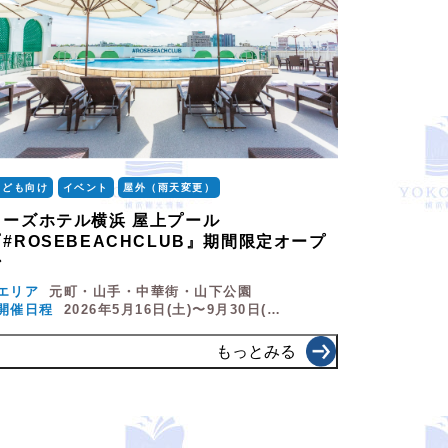
こども向け
イベント
屋外（雨天変更）
ローズホテル横浜 屋上プール
『#ROSEBEACHCLUB』期間限定オープ
ン
エリア
元町・山手・中華街・山下公園
開催日程
2026年5月16日(土)〜9月30日(…
もっとみる