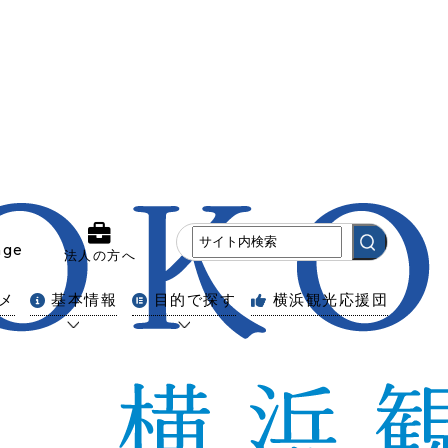
age
法人の方へ
メ
基本情報
目的で探す
横浜観光応援団