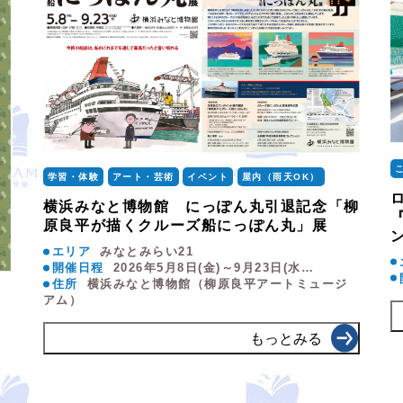
学習・体験
アート・芸術
イベント
屋内（雨天OK）
横浜みなと博物館 にっぽん丸引退記念「柳
原良平が描くクルーズ船にっぽん丸」展
エリア
みなとみらい21
開催日程
2026年5月8日(金)～9月23日(水…
住所
横浜みなと博物館（柳原良平アートミュージ
アム）
もっとみる