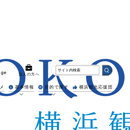
age
法人の方へ
メ
基本情報
目的で探す
横浜観光応援団