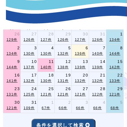
-イベント指定条件検索-
2026年 8月
前月
翌月
日
月
火
水
木
金
土
26
27
28
29
30
31
1
129件
126件
127件
126件
127件
126件
134件
2
3
4
5
6
7
8
134件
130件
130件
132件
136件
140件
144件
9
10
11
12
13
14
15
144件
137件
140件
138件
139件
139件
142件
16
17
18
19
20
21
22
141件
132件
130件
131件
132件
132件
133件
23
24
25
26
27
28
29
131件
125件
121件
121件
121件
122件
121件
30
31
1
2
3
4
5
121件
109件
67件
66件
66件
66件
68件
条件を選択して検索