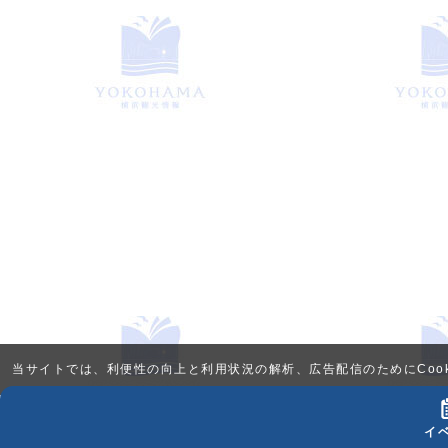
当サイトでは、利便性の向上と利用状況の解析、広告配信のためにCook
イ